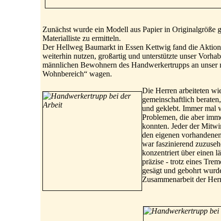
Zunächst wurde ein Modell aus Papier in Originalgröße g
Materialliste zu ermitteln.
Der Hellweg Baumarkt in Essen Kettwig fand die Aktion
weiterhin nutzen, großartig und unterstützte unser Vorha
männlichen Bewohnern des Handwerkertrupps an unser ne
Wohnbereich“ wagen.
Die Herren arbeiteten w
gemeinschaftlich beraten,
und geklebt. Immer mal w
Problemen, die aber imm
konnten. Jeder der Mitwir
den eigenen vorhandene
war faszinierend zuzuse
konzentriert über einen l
präzise - trotz eines Tre
gesägt und gebohrt wurde,
Zusammenarbeit der Herr